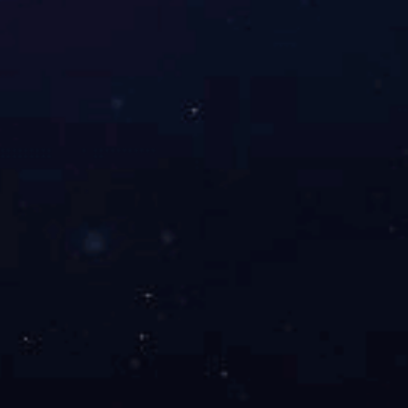
网站首页
关于我们
华体会体育（中
荣誉资质
国）
新闻资讯
在线留言
华体会体育官方
网站
华体会体育官方网站
0535-6115566
联系人：高经理
公司地址：山东省烟台市开发区
鲁ICP备2020048850号-1
免责声明