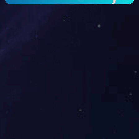
目前公司业务已经遍全
尘设备、冷却设备、矿
国各地，...
山冶金设备及零部件、
工程机械零部件、船舶
首众机械在2021年的
配件及各种机械零部件
发展计划
的加工、各种大型结构
件精密焊接、设备维
华体会体育官方网站位
修，钢厂设备改造、检
于烟台经济开发区，成
修等。各事业部配备专
立于1994年，公司占地
业的技术...
面积达33亩，现车间面
4 条记录
共 1 页
积1万平方米，员工150
人，技术人才 15人，各
事业部配备专业的技
术、工程、销售及售后
服务人员，准...