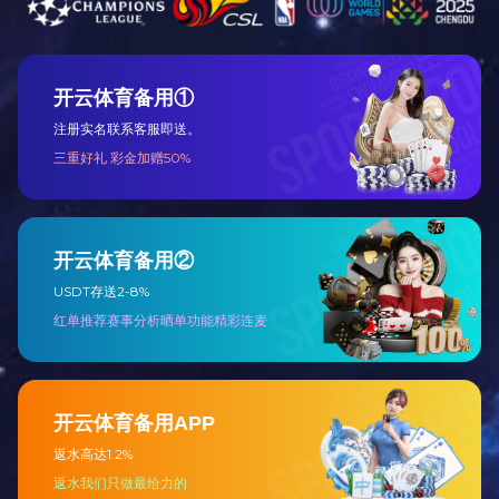
新闻资讯
我们紧跟时代发展，坚持自主创新、持续改进、掌握核
心技术用心服务市场
当前位置 :
主页
新闻资讯
>>
公司新闻
行业资讯
技术支持
华体会体育官方网站