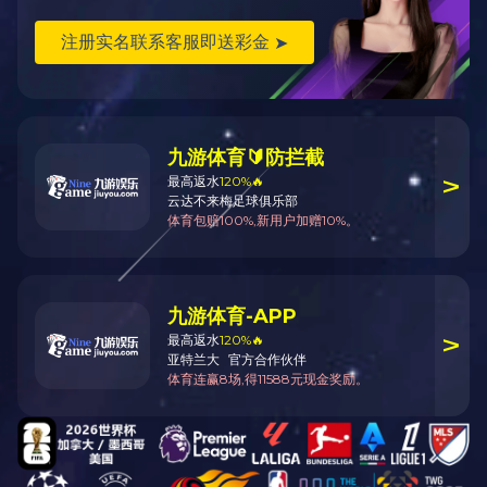
在线留言
华体会体育官
方网站