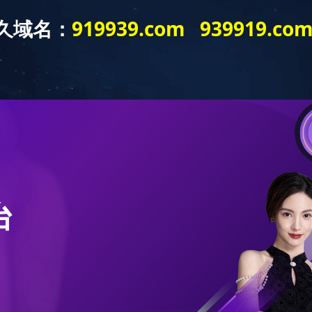
erver.
网站
|
开云在线(中国)唯一官方网站
|
线上现金买球登录
|
乐动网页