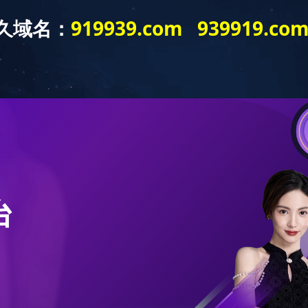
ort on this server.
网站
|
开云在线(中国)唯一官方网站
|
线上现金买球登录
|
乐动网页