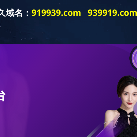
 server.
网站
|
开云在线(中国)唯一官方网站
|
线上现金买球登录
|
乐动网页