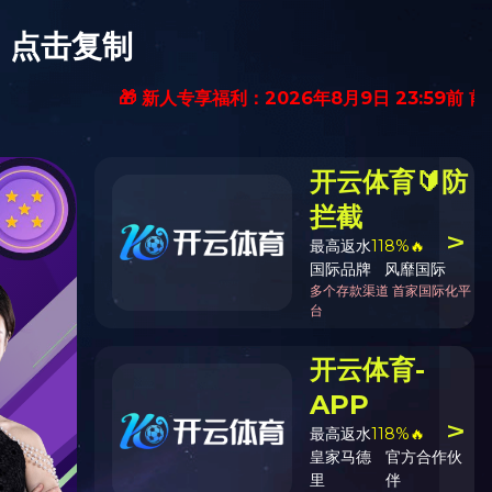
版
|
安博线上官网(集团)官方网站
|
米兰官方站网页版在线登入
|